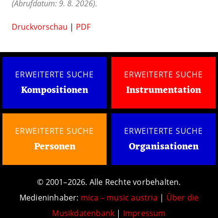
(Abrufdatum: 9. 8. 2026).
Druckvorschau
|
PDF
ERWEITERTE SUCHE
ERWEITERTE SUCHE
Kompositionen
Instrumentation
ERWEITERTE SUCHE
ERWEITERTE SUCHE
Personen
Organisationen
© 2001–2026. Alle Rechte vorbehalten.
Medieninhaber:
mica – music austria
|
Über die
Musikdatenbank
|
Impressum