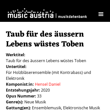
Direkt zum Inhalt
Taub für des äussern
Lebens wüstes Toben
Werktitel
Taub für des äussern Lebens wüstes Toben
Untertitel
Für Holzbläserensemble (mit Kontrabass) und
Elektronik
Komponist:in
Hensel Daniel
Entstehungsjahr
2020
Opus Nummer
33
Genre(s)
Neue Musik
Gattung(en)
Ensemblemusik
Elektronische Musik