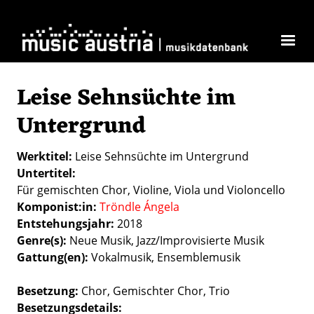
Direkt zum Inhalt
Leise Sehnsüchte im
Untergrund
Werktitel
Leise Sehnsüchte im Untergrund
Untertitel
Für gemischten Chor, Violine, Viola und Violoncello
Komponist:in
Tröndle Ángela
Entstehungsjahr
2018
Genre(s)
Neue Musik
Jazz/Improvisierte Musik
Gattung(en)
Vokalmusik
Ensemblemusik
Besetzung
Chor
Gemischter Chor
Trio
Besetzungsdetails