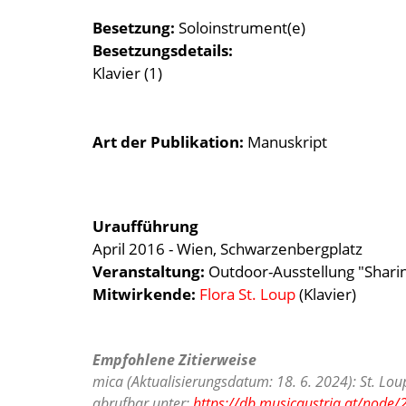
Besetzung
Soloinstrument(e)
Besetzungsdetails
Klavier (1)
Art der Publikation
Manuskript
Uraufführung
April 2016 - Wien, Schwarzenbergplatz
Veranstaltung:
Outdoor-Ausstellung "Sharin
Mitwirkende:
Flora St. Loup
(Klavier)
Empfohlene Zitierweise
mica (Aktualisierungsdatum: 18. 6. 2024): St. L
abrufbar unter:
https://db.musicaustria.at/node