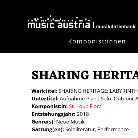
Direkt zum Inhalt
Komponist:innen
SHARING HERITA
Werktitel
SHARING HERITAGE: LABYRINTH
Untertitel
Aufnahme Piano Solo. Outdoor Au
Komponist:in
St. Loup Flora
Entstehungsjahr
2018
Genre(s)
Neue Musik
Gattung(en)
Sololiteratur
Performance