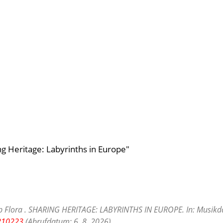
g Heritage: Labyrinths in Europe"
oup Flora . SHARING HERITAGE: LABYRINTHS IN EUROPE. In: Musikd
/210223
(Abrufdatum: 6. 8. 2026).