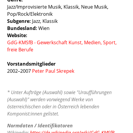
Jazz/Improvisierte Musik
Klassik
Neue Musik
Pop/Rock/Elektronik
Subgenre
Jazz
Klassik
Bundesland
Wien
Website
GdG-KMSfB - Gewerkschaft Kunst, Medien, Sport,
freie Berufe
Vorstandsmitglieder
2002–2007
Peter Paul Skrepek
* Unter Aufträge (Auswahl) sowie "Uraufführungen
(Auswahl)" werden vorwiegend Werke von
österreichischen oder in Österreich lebenden
Komponist:innen gelistet.
Normdaten / Identifikatoren
Wikipedia:
https://de.wikipedia.org/wiki/GdG-KMSfB –