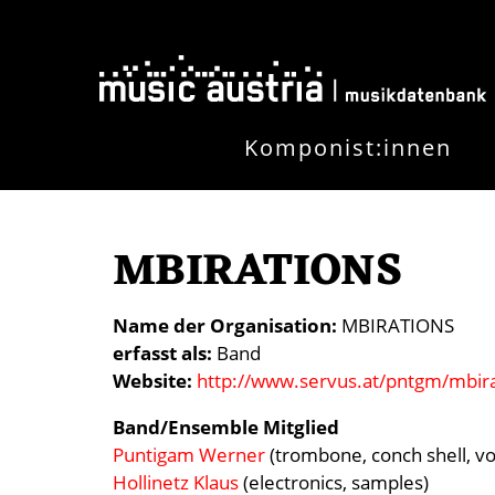
Direkt zum Inhalt
Komponist:innen
MBIRATIONS
Name der Organisation
MBIRATIONS
erfasst als
Band
Website
http://www.servus.at/pntgm/mbir
Band/Ensemble Mitglied
Puntigam Werner
(trombone, conch shell, vo
Hollinetz Klaus
(electronics, samples)