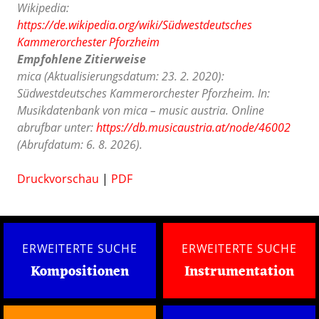
Wikipedia:
https://de.wikipedia.org/wiki/Südwestdeutsches
Kammerorchester Pforzheim
Empfohlene Zitierweise
mica (Aktualisierungsdatum: 23. 2. 2020):
Südwestdeutsches Kammerorchester Pforzheim. In:
Musikdatenbank von mica – music austria. Online
abrufbar unter:
https://db.musicaustria.at/node/46002
(Abrufdatum: 6. 8. 2026).
Druckvorschau
|
PDF
ERWEITERTE SUCHE
ERWEITERTE SUCHE
Kompositionen
Instrumentation