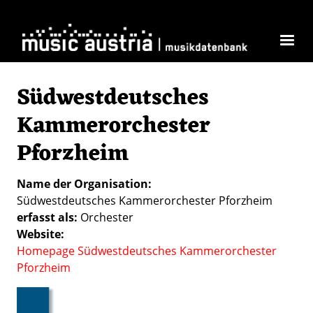
Direkt zum Inhalt
Südwestdeutsches
Kammerorchester
Pforzheim
Name der Organisation
Südwestdeutsches Kammerorchester Pforzheim
erfasst als
Orchester
Website
Homepage Südwestdeutsches Kammerorchester
Pforzheim