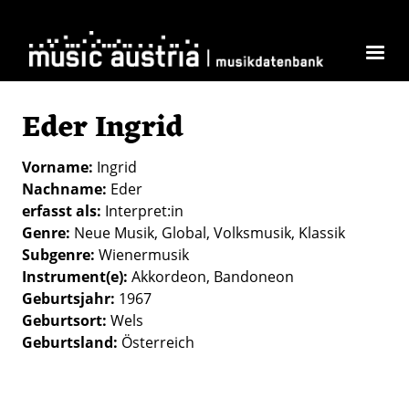
Direkt zum Inhalt
Eder Ingrid
Vorname
Ingrid
Nachname
Eder
erfasst als
Interpret:in
Genre
Neue Musik
Global
Volksmusik
Klassik
Subgenre
Wienermusik
Instrument(e)
Akkordeon
Bandoneon
Geburtsjahr
1967
Geburtsort
Wels
Geburtsland
Österreich