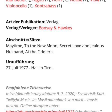
Violoncello
(1),
Kontrabass
(1)
Art der Publikation
Verlag
Verlag/Verleger
Boosey & Hawkes
Abschnitte/Sätze
Maytime, To the New Moon, Secret Love and Jealous
Husband, At the Fiddler's
Uraufführung
27. Juli 1977 - Hall in Tirol
Empfohlene Zitierweise
mica (Aktualisierungsdatum: 9. 7. 2020): Schwertsik Kurt .
Twilight Music. In: Musikdatenbank von mica – music
austria. Online abrufbar unter:
https://db.musicaustria.at/node/95012
(Abrufdatum: 7.