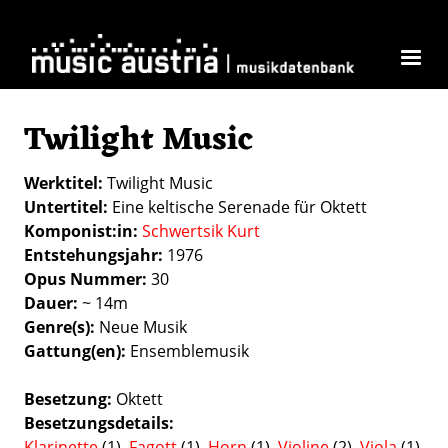
Direkt zum Inhalt
Twilight Music
Werktitel
Twilight Music
Untertitel
Eine keltische Serenade für Oktett
Komponist:in
Schwertsik Kurt
Entstehungsjahr
1976
Opus Nummer
30
Dauer
~ 14m
Genre(s)
Neue Musik
Gattung(en)
Ensemblemusik
Besetzung
Oktett
Besetzungsdetails
Klarinette
(1),
Fagott
(1),
Horn
(1),
Violine
(2),
Viola
(1),