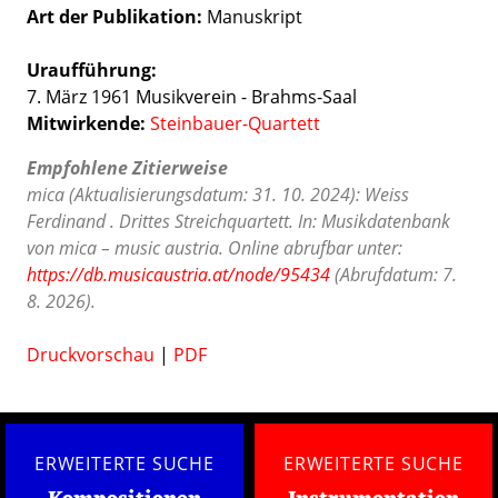
Art der Publikation
Manuskript
Uraufführung:
7. März 1961 Musikverein - Brahms-Saal
Mitwirkende:
Steinbauer-Quartett
Empfohlene Zitierweise
mica (Aktualisierungsdatum: 31. 10. 2024): Weiss
Ferdinand . Drittes Streichquartett. In: Musikdatenbank
von mica – music austria. Online abrufbar unter:
https://db.musicaustria.at/node/95434
(Abrufdatum: 7.
8. 2026).
Druckvorschau
|
PDF
ERWEITERTE SUCHE
ERWEITERTE SUCHE