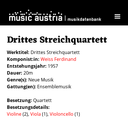
Direkt zum Inhalt
Drittes Streichquartett
Werktitel
Drittes Streichquartett
Komponist:in
Weiss Ferdinand
Entstehungsjahr
1957
Dauer
20m
Genre(s)
Neue Musik
Gattung(en)
Ensemblemusik
Besetzung
Quartett
Besetzungsdetails
Violine
(2),
Viola
(1),
Violoncello
(1)