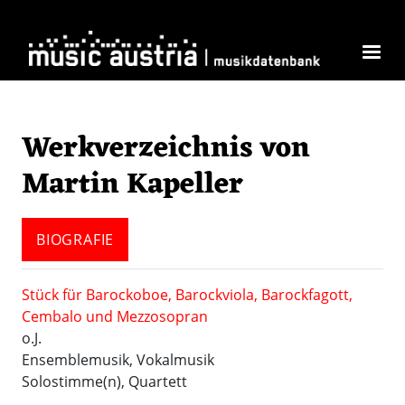
Direkt zum Inhalt
Werkverzeichnis von
Martin Kapeller
BIOGRAFIE
Stück für Barockoboe, Barockviola, Barockfagott,
Cembalo und Mezzosopran
o.J.
Ensemblemusik, Vokalmusik
Solostimme(n), Quartett