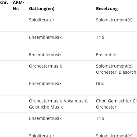
knr.
AKM-
Nr.
Gattung(en)
Besetzung
Sololiteratur
Soloinstrument(e)
Ensemblemusik
Trio
Ensemblemusik
Ensemble
Orchestermusik
Soloinstrument(e),
Orchester, Blasorch
Ensemblemusik
Duo
Orchestermusik, Vokalmusik,
Chor, Gemischter Ch
Geistliche Musik
Orchester
Ensemblemusik
Trio
Sololiteratur
Soloinstrument(e)