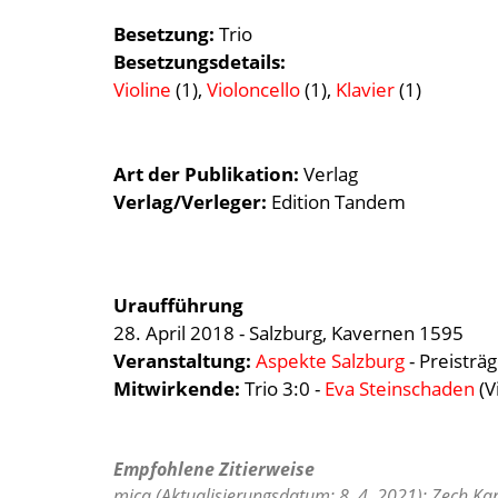
Besetzung
Trio
Besetzungsdetails
Violine
(1),
Violoncello
(1),
Klavier
(1)
Art der Publikation
Verlag
Verlag/Verleger:
Edition Tandem
Uraufführung
28. April 2018
- Salzburg,
Kavernen 1595
Veranstaltung:
Aspekte Salzburg
- Preisträ
Mitwirkende:
Trio 3:0 -
Eva Steinschaden
(V
Empfohlene Zitierweise
mica (Aktualisierungsdatum: 8. 4. 2021): Zech Kar