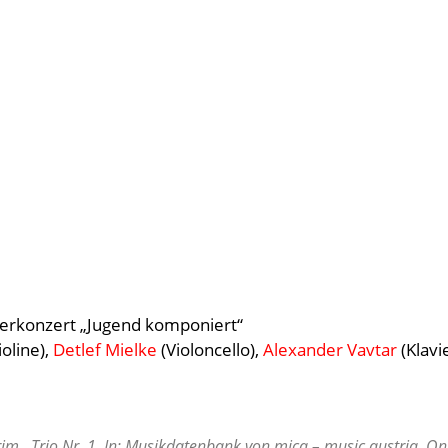
gerkonzert „Jugend komponiert“
ioline),
Detlef Mielke
(Violoncello),
Alexander Vavtar
(Klavi
im . Trio Nr. 1. In: Musikdatenbank von mica – music austria. On