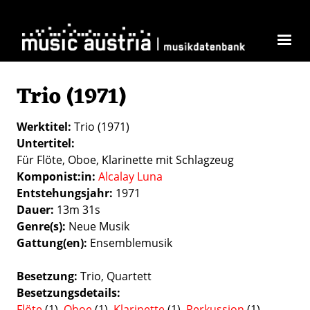
Skip to main content
Trio (1971)
Werktitel
Trio (1971)
Untertitel
Für Flöte, Oboe, Klarinette mit Schlagzeug
Komponist:in
Alcalay Luna
Entstehungsjahr
1971
Dauer
13m 31s
Genre(s)
Neue Musik
Gattung(en)
Ensemblemusik
Besetzung
Trio
Quartett
Besetzungsdetails
Flöte
(1),
Oboe
(1),
Klarinette
(1),
Perkussion
(1)