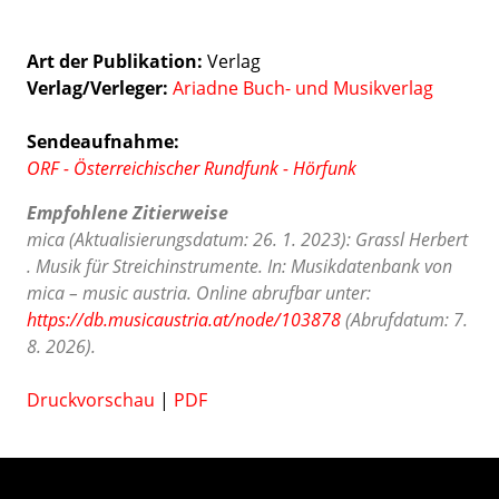
Art der Publikation
Verlag
Verlag/Verleger
Ariadne Buch- und Musikverlag
Sendeaufnahme:
ORF - Österreichischer Rundfunk - Hörfunk
Empfohlene Zitierweise
mica (Aktualisierungsdatum: 26. 1. 2023): Grassl Herbert
. Musik für Streichinstrumente. In: Musikdatenbank von
mica – music austria. Online abrufbar unter:
https://db.musicaustria.at/node/103878
(Abrufdatum: 7.
8. 2026).
Druckvorschau
|
PDF