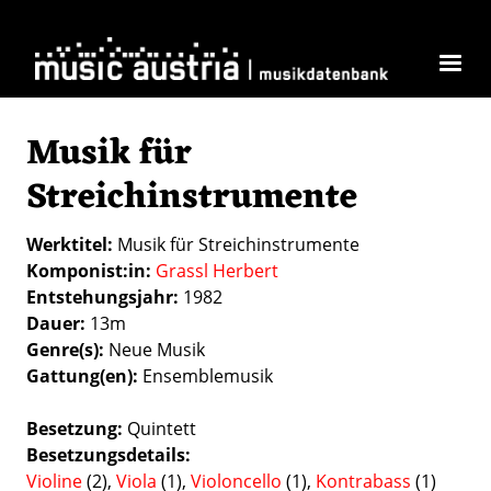
Skip to main content
Musik für
Streichinstrumente
Werktitel
Musik für Streichinstrumente
Komponist:in
Grassl Herbert
Entstehungsjahr
1982
Dauer
13m
Genre(s)
Neue Musik
Gattung(en)
Ensemblemusik
Besetzung
Quintett
Besetzungsdetails
Violine
(2),
Viola
(1),
Violoncello
(1),
Kontrabass
(1)