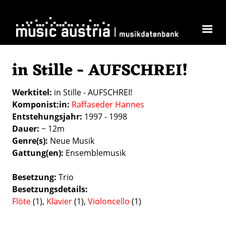
Skip to main content
in Stille - AUFSCHREI!
Werktitel
in Stille - AUFSCHREI!
Komponist:in
Raffaseder Hannes
Entstehungsjahr
1997 - 1998
Dauer
~ 12m
Genre(s)
Neue Musik
Gattung(en)
Ensemblemusik
Besetzung
Trio
Besetzungsdetails
Flöte
(1),
Klavier
(1),
Violoncello
(1)