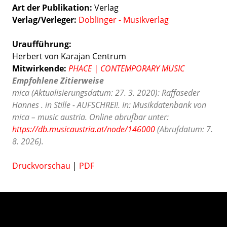
Art der Publikation
Verlag
Verlag/Verleger
Doblinger - Musikverlag
Uraufführung:
Herbert von Karajan Centrum
Mitwirkende:
PHACE | CONTEMPORARY MUSIC
Empfohlene Zitierweise
mica (Aktualisierungsdatum: 27. 3. 2020): Raffaseder
Hannes . in Stille - AUFSCHREI!. In: Musikdatenbank von
mica – music austria. Online abrufbar unter:
https://db.musicaustria.at/node/146000
(Abrufdatum: 7.
8. 2026).
Druckvorschau
|
PDF