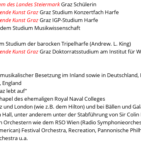
um des Landes Steiermark
Graz Schülerin
llende Kunst Graz
Graz Studium Konzertfach Harfe
llende Kunst Graz
Graz IGP-Studium Harfe
tdem Studium Musikwissenschaft
em Studium der barocken Tripelharfe (Andrew. L. King)
llende Kunst Graz
Graz Doktorratsstudium am Institut für 
rmusikalischer Besetzung im Inland sowie in Deutschland, 
, England
z lebt auf"
hapel des ehemaligen Royal Naval Colleges
az und London (wie z.B. dem Hilton) und bei Bällen und Ga
 Hall, unter anderem unter der Stabführung von Sir Colin
n Orchestern wie dem RSO Wien (Radio Symphonieorches
erican) Festival Orchestra, Recreation, Pannonische Phi
chestra u.a.