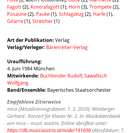
Fagott
(2),
Kontrafagott
(1),
Horn
(3),
Trompete
(2),
Posaune
(2),
Pauke
(1),
Schlagzeug
(2),
Harfe
(1),
Gitarre
(1),
Streicher
(1)
Art der Publikation
Verlag
Verlag/Verleger
Bärenreiter-Verlag
Uraufführung:
4. Juni 1984 München
Mitwirkende:
Buchbinder Rudolf
,
Sawallisch
Wolfgang
Band/Ensemble:
Bayerisches Staatsorchester
Empfohlene Zitierweise
mica (Aktualisierungsdatum: 1. 3. 2020): Wimberger
Gerhard . Konzert für Klavier Nr. 2. In: Musikdatenbank
von mica – music austria. Online abrufbar unter:
https://db.musicaustria.at/node/191690
(Abrufdatum: 7.