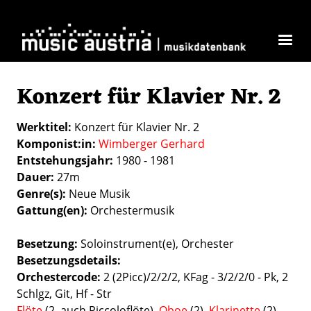
Skip to main content
Konzert für Klavier Nr. 2
Werktitel
Konzert für Klavier Nr. 2
Komponist:in
Wimberger Gerhard
Entstehungsjahr
1980 - 1981
Dauer
27m
Genre(s)
Neue Musik
Gattung(en)
Orchestermusik
Besetzung
Soloinstrument(e)
Orchester
Besetzungsdetails
Orchestercode:
2 (2Picc)/2/2/2, KFag - 3/2/2/0 - Pk, 2
Schlgz, Git, Hf - Str
Flöte
(2, auch Piccoloflöte),
Oboe
(2),
Klarinette
(2),