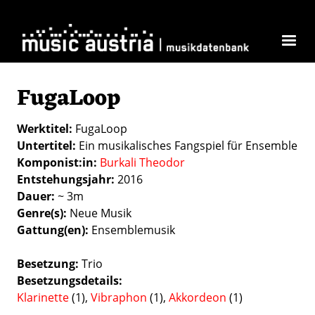
Skip to main content
FugaLoop
Werktitel
FugaLoop
Untertitel
Ein musikalisches Fangspiel für Ensemble
Komponist:in
Burkali Theodor
Entstehungsjahr
2016
Dauer
~ 3m
Genre(s)
Neue Musik
Gattung(en)
Ensemblemusik
Besetzung
Trio
Besetzungsdetails
Klarinette
(1),
Vibraphon
(1),
Akkordeon
(1)