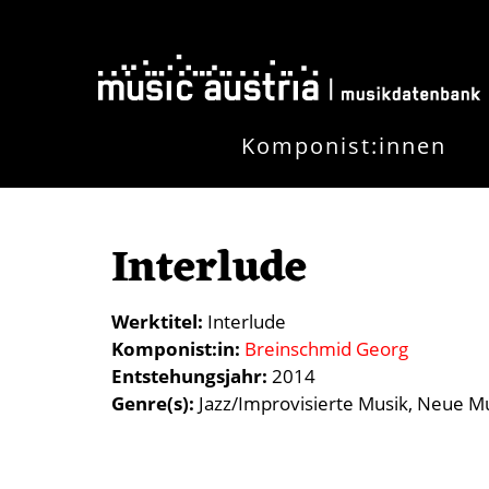
Skip to main content
Komponist:innen
Interlude
Werktitel
Interlude
Komponist:in
Breinschmid Georg
Entstehungsjahr
2014
Genre(s)
Jazz/Improvisierte Musik
Neue Mu