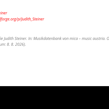
einer
lforge.org/p/Judith_Steiner
ie Judith Steiner. In: Musikdatenbank von mica – music austria. 
m: 8. 8. 2026).