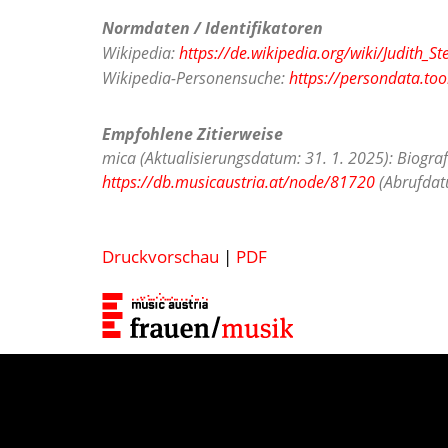
Normdaten / Identifikatoren
Wikipedia:
https://de.wikipedia.org/wiki/Judith_St
Wikipedia-Personensuche:
https://persondata.too
Empfohlene Zitierweise
mica (Aktualisierungsdatum: 31. 1. 2025): Biograf
https://db.musicaustria.at/node/81720
(Abrufdatu
Druckvorschau
|
PDF