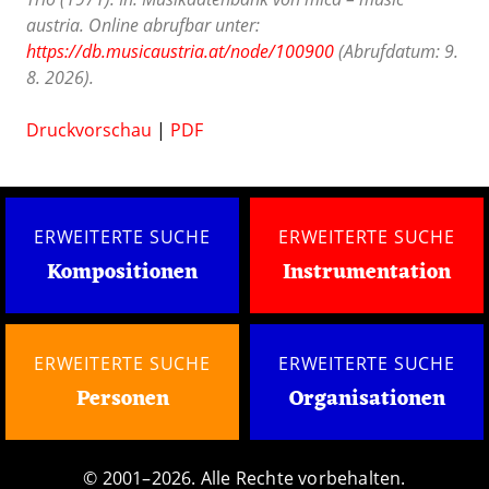
austria. Online abrufbar unter:
https://db.musicaustria.at/node/100900
(Abrufdatum: 9.
8. 2026).
Druckvorschau
|
PDF
ERWEITERTE SUCHE
ERWEITERTE SUCHE
Kompositionen
Instrumentation
ERWEITERTE SUCHE
ERWEITERTE SUCHE
Personen
Organisationen
© 2001–2026. Alle Rechte vorbehalten.