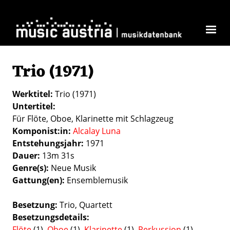
Direkt zum Inhalt
Trio (1971)
Werktitel
Trio (1971)
Untertitel
Für Flöte, Oboe, Klarinette mit Schlagzeug
Komponist:in
Alcalay Luna
Entstehungsjahr
1971
Dauer
13m 31s
Genre(s)
Neue Musik
Gattung(en)
Ensemblemusik
Besetzung
Trio
Quartett
Besetzungsdetails
Flöte
(1),
Oboe
(1),
Klarinette
(1),
Perkussion
(1)