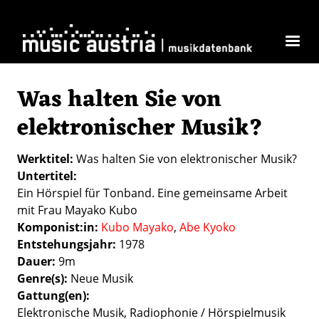
Direkt zum Inhalt
Was halten Sie von
elektronischer Musik?
Werktitel
Was halten Sie von elektronischer Musik?
Untertitel
Ein Hörspiel für Tonband. Eine gemeinsame Arbeit
mit Frau Mayako Kubo
Komponist:in
Kubo Mayako
Abe Kyoko
Entstehungsjahr
1978
Dauer
9m
Genre(s)
Neue Musik
Gattung(en)
Elektronische Musik
Radiophonie / Hörspielmusik