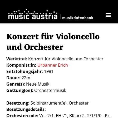
Direkt zum Inhalt
Konzert für Violoncello
und Orchester
Werktitel
Konzert für Violoncello und Orchester
Komponist:in
Urbanner Erich
Entstehungsjahr
1981
Dauer
22m
Genre(s)
Neue Musik
Gattung(en)
Orchestermusik
Besetzung
Soloinstrument(e)
Orchester
Besetzungsdetails
Orchestercode:
Vc - 2/1, EHr/1, BKlar/2 - 2/1/1/0 - Pk,