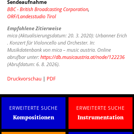
Sendeaufnahme
BBC - British Broadcasting Corporation
,
ORF/Landesstudio Tirol
Empfohlene Zitierweise
mica (Aktualisierungsdatum: 20. 3. 2020): Urbanner Erich
. Konzert für Violoncello und Orchester. In:
Musikdatenbank von mica – music austria. Online
abrufbar unter:
https://db.musicaustria.at/node/122236
(Abrufdatum: 6. 8. 2026).
Druckvorschau
|
PDF
ERWEITERTE SUCHE
ERWEITERTE SUCHE
Kompositionen
Instrumentation