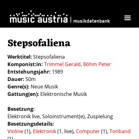
Direkt zum Inhalt
Stepsofaliena
Werktitel
Stepsofaliena
Komponist:in
Trimmel Gerald
Böhm Peter
Entstehungsjahr
1989
Dauer
50m
Genre(s)
Neue Musik
Gattung(en)
Elektronische Musik
Besetzung
Elektronik live
Soloinstrument(e)
Zuspielung
Besetzungsdetails
Violine
(1),
Elektronik
(1, live),
Computer
(1),
Tonband
(1)