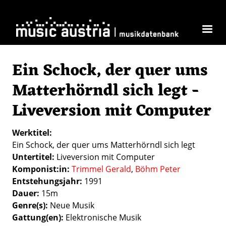
Direkt zum Inhalt
Ein Schock, der quer ums
Matterhörndl sich legt -
Liveversion mit Computer
Werktitel
Ein Schock, der quer ums Matterhörndl sich legt
Untertitel
Liveversion mit Computer
Komponist:in
Trimmel Gerald
Böhm Peter
Entstehungsjahr
1991
Dauer
15m
Genre(s)
Neue Musik
Gattung(en)
Elektronische Musik