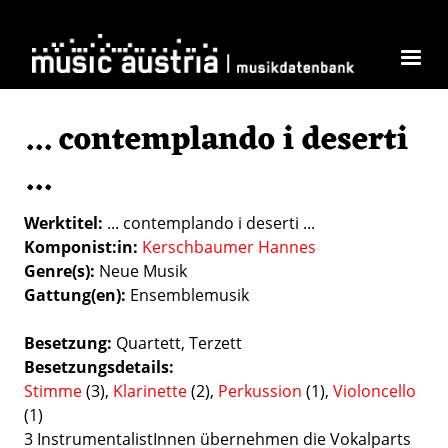
Direkt zum Inhalt
... contemplando i deserti
...
Werktitel
... contemplando i deserti ...
Komponist:in
Kerschbaumer Hannes
Genre(s)
Neue Musik
Gattung(en)
Ensemblemusik
Besetzung
Quartett
Terzett
Besetzungsdetails
Stimme
(3),
Klarinette
(2),
Perkussion
(1),
Violoncello
(1)
3 InstrumentalistInnen übernehmen die Vokalparts