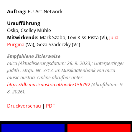
Auftrag:
EU-Art-Network
Uraufführung
Oslip, Cselley Mühle
Mitwirkende:
Mark Szabo, Levi Kiss-Pista (Vl),
Julia
Purgina
(Va), Geza Szadeczky (Vc)
Empfohlene Zitierweise
mica (Aktualisierungsdatum: 26. 9. 2023): Unterpertinger
Judith . Strqu. Nr. 3/13. In: Musikdatenbank von mica –
music austria. Online abrufbar unter:
https://db.musicaustria.at/node/156792
(Abrufdatum: 9.
8. 2026).
Druckvorschau
|
PDF