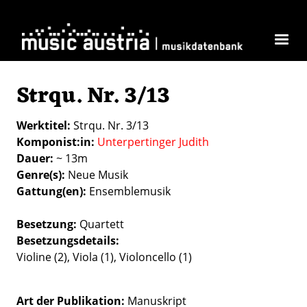
Direkt zum Inhalt
Strqu. Nr. 3/13
Werktitel
Strqu. Nr. 3/13
Komponist:in
Unterpertinger Judith
Dauer
~ 13m
Genre(s)
Neue Musik
Gattung(en)
Ensemblemusik
Besetzung
Quartett
Besetzungsdetails
Violine (2), Viola (1), Violoncello (1)
Art der Publikation
Manuskript