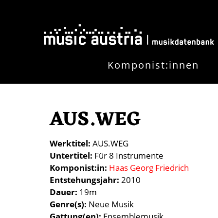
Direkt zum Inhalt
Komponist:innen
AUS.WEG
Werktitel
AUS.WEG
Untertitel
Für 8 Instrumente
Komponist:in
Haas Georg Friedrich
Entstehungsjahr
2010
Dauer
19m
Genre(s)
Neue Musik
Gattung(en)
Ensemblemusik