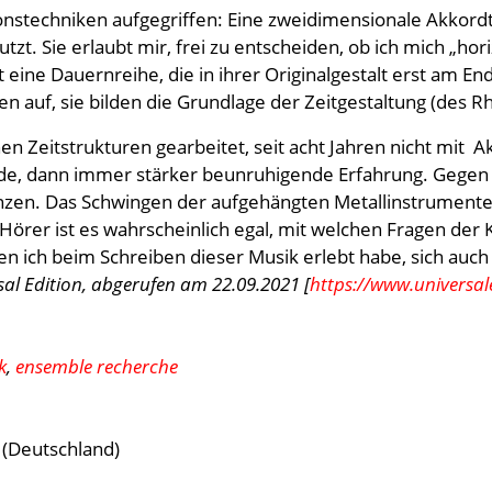
onstechniken aufgegriffen: Eine zweidimensionale Akkordta
tzt. Sie erlaubt mir, frei zu entscheiden, ob ich mich „hor
st eine Dauernreihe, die in ihrer Originalgestalt erst am E
 auf, sie bilden die Grundlage der Zeitgestaltung (des R
en Zeitstrukturen gearbeitet, seit acht Jahren nicht mit A
de, dann immer stärker beunruhigende Erfahrung. Gegen 
en. Das Schwingen der aufgehängten Metallinstrumente (P
d Hörer ist es wahrscheinlich egal, mit welchen Fragen de
den ich beim Schreiben dieser Musik erlebt habe, sich auch
al Edition, abgerufen am 22.09.2021 [
https://www.universal
k
,
ensemble recherche
n (Deutschland)