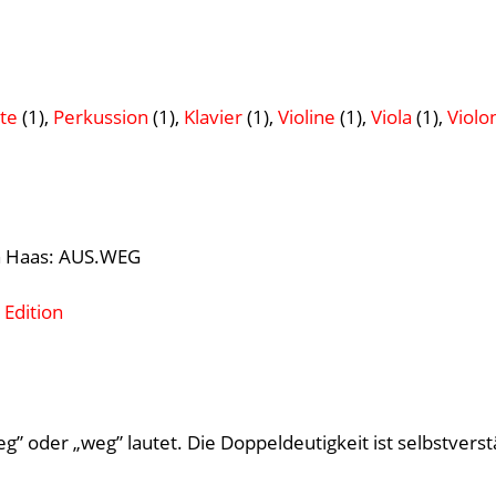
tte
(1),
Perkussion
(1),
Klavier
(1),
Violine
(1),
Viola
(1),
Violo
h Haas: AUS.WEG
 Edition
eg” oder „weg” lautet. Die Doppeldeutigkeit ist selbstverst