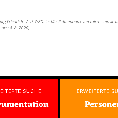
org Friedrich . AUS.WEG. In: Musikdatenbank von mica – music au
tum: 8. 8. 2026).
EITERTE SUCHE
ERWEITERTE S
rumentation
Persone