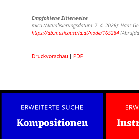
Empfohlene Zitierweise
mica (Aktualisierungsdatum: 7. 4. 2026): Haas Ge
https://db.musicaustria.at/node/165284
(Abrufda
Druckvorschau
|
PDF
ERWEITERTE SUCHE
ERW
Kompositionen
Inst