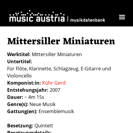
Direkt zum Inhalt
Mittersiller Miniaturen
Werktitel
Mittersiller Miniaturen
Untertitel
Für Flöte, Klarinette, Schlagzeug, E-Gitarre und
Violoncello
Komponist:in
Kühr Gerd
Entstehungsjahr
2007
Dauer
~ 4m 15s
Genre(s)
Neue Musik
Gattung(en)
Ensemblemusik
Besetzung
Quintett
Besetzungsdetails