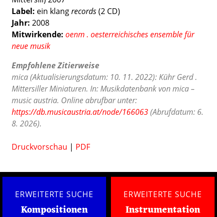
Label:
ein klang
records
(2 CD)
Jahr:
2008
Mitwirkende:
oenm . oesterreichisches ensemble für
neue musik
Empfohlene Zitierweise
mica (Aktualisierungsdatum: 10. 11. 2022): Kühr Gerd .
Mittersiller Miniaturen. In: Musikdatenbank von mica –
music austria. Online abrufbar unter:
https://db.musicaustria.at/node/166063
(Abrufdatum: 6.
8. 2026).
Druckvorschau
|
PDF
ERWEITERTE SUCHE
ERWEITERTE SUCHE
Kompositionen
Instrumentation