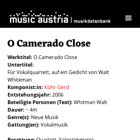
Direkt zum Inhalt
O Camerado Close
Werktitel
O Camerado Close
Untertitel
Für Vokalquartett, auf ein Gedicht von Walt
Whiteman
Komponist:in
Kühr Gerd
Entstehungsjahr
2006
Beteiligte Personen (Text)
Whitman Walt
Dauer
~ 4m
Genre(s)
Neue Musik
Gattung(en)
Vokalmusik
Besetzung
Quartett
Solostimme(n)