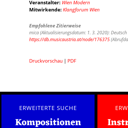
Veranstalter:
Wien Modern
Mitwirkende:
Klangforum Wien
Empfohlene Zitierweise
mica (Aktualisierungsdatum: 1. 3. 2020): Deutsch 
https://db.musicaustria.at/node/176375
(Abrufda
Druckvorschau
|
PDF
ERWEITERTE SUCHE
ERW
Kompositionen
Inst