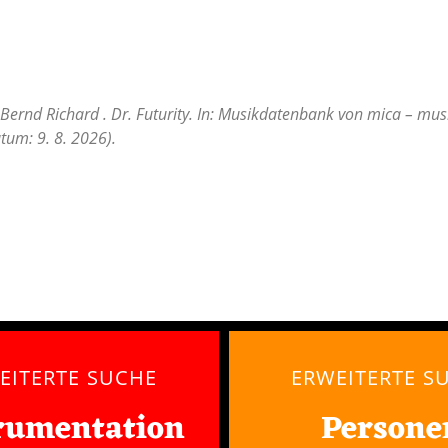
Bernd Richard . Dr. Futurity. In: Musikdatenbank von mica – musi
tum: 9. 8. 2026).
EITERTE SUCHE
ERWEITERTE S
rumentation
Persone