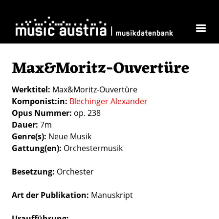
Direkt zum Inhalt
Max&Moritz-Ouvertüre
Werktitel
Max&Moritz-Ouvertüre
Komponist:in
Blechinger Alexander
Opus Nummer
op. 238
Dauer
7m
Genre(s)
Neue Musik
Gattung(en)
Orchestermusik
Besetzung
Orchester
Art der Publikation
Manuskript
Uraufführung: