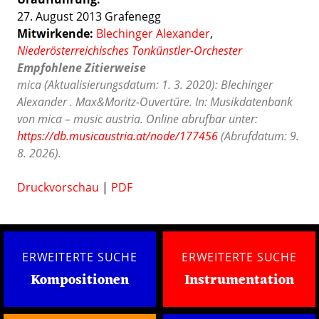
27. August 2013 Grafenegg
Mitwirkende:
Blechinger Alexander
,
Niederösterreichisches Tonkünstler-Orchester
Empfohlene Zitierweise
mica (Aktualisierungsdatum: 1. 3. 2020): Blechinger
Alexander . Max&Moritz-Ouvertüre. In: Musikdatenbank
von mica – music austria. Online abrufbar unter:
https://db.musicaustria.at/node/177456
(Abrufdatum: 9.
8. 2026).
Druckvorschau
|
PDF
ERWEITERTE SUCHE
ERWEITERTE SUCHE
Kompositionen
Instrumentation