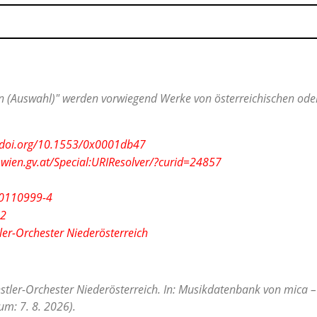
 (Auswahl)" werden vorwiegend Werke von österreichischen oder 
x.doi.org/10.1553/0x0001db47
.wien.gv.at/Special:URIResolver/?curid=24857
10110999-4
42
ler-Orchester Niederösterreich
stler-Orchester Niederösterreich. In: Musikdatenbank von mica – 
m: 7. 8. 2026).