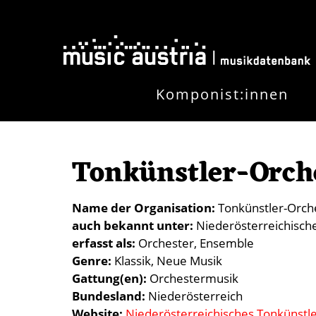
Direkt zum Inhalt
Komponist:innen
Tonkünstler-Orche
Name der Organisation
Tonkünstler-Orch
auch bekannt unter
Niederösterreichisch
erfasst als
Orchester
Ensemble
Genre
Klassik
Neue Musik
Gattung(en)
Orchestermusik
Bundesland
Niederösterreich
Website
Niederösterreichisches Tonkünstl