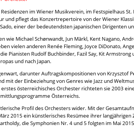
i Residenzen im Wiener Musikverein, im Festspielhaus St. 
ur und pflegt das Konzertrepertoire von der Wiener Klassi
a Sado, einer der bedeutendsten japanischen Dirigenten un
ten wie Michael Schønwandt, Jun Märkl, Kent Nagano, And
en vielen anderen Renée Fleming, Joyce DiDonato, Angelika
die Pianisten Rudolf Buchbinder, Fazil Say, Kit Armstrong
ropas und nach Japan.
wart, darunter Auftragskompositionen von Krzysztof Pend
d mit der Einbeziehung von Genres wie Jazz und Weltmu
s erstes österreichisches Orchester richteten sie 2003 ein
ermittlungsprogramme Österreichs.
tlerische Profil des Orchesters wider. Mit der Gesamta
März 2015 ein künstlerisches Resümee ihrer langjährigen
rtholdy, die Symphonien Nr. 4 und 5 folgten im Mai 2015