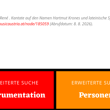
r René . Kantate auf den Namen Hartmut Krones und lateinische S
musicaustria.at/node/185059
(Abrufdatum: 8. 8. 2026).
EITERTE SUCHE
ERWEITERTE S
rumentation
Persone