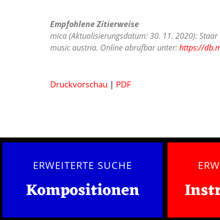
Empfohlene Zitierweise
mica (Aktualisierungsdatum: 30. 11. 2020): Staa
music austria. Online abrufbar unter:
https://db.
Druckvorschau
|
PDF
ERWEITERTE SUCHE
ERW
Kompositionen
Inst