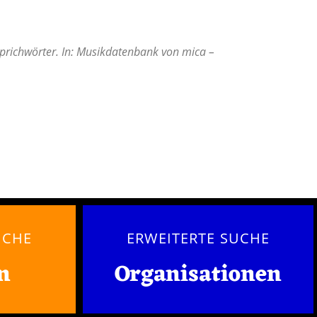
prichwörter. In: Musikdatenbank von mica –
UCHE
ERWEITERTE SUCHE
n
Organisationen