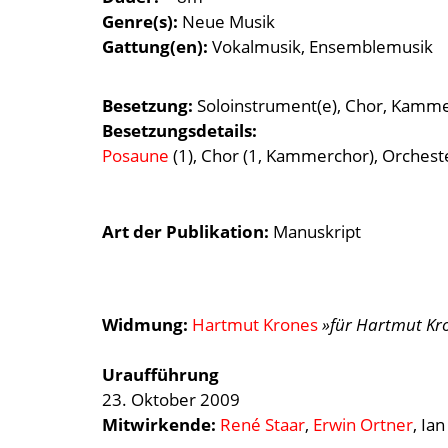
Genre(s)
Neue Musik
Gattung(en)
Vokalmusik
Ensemblemusik
Besetzung
Soloinstrument(e)
Chor
Kamme
Besetzungsdetails
Posaune
(1), Chor (1, Kammerchor), Orcheste
Art der Publikation
Manuskript
Widmung:
Hartmut Krones
»für Hartmut Kr
Uraufführung
23. Oktober 2009
Mitwirkende:
René Staar
,
Erwin Ortner
, Ia