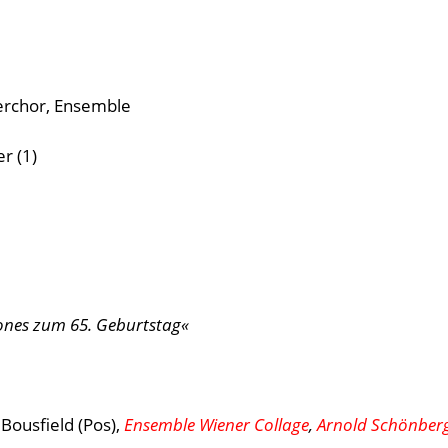
rchor
Ensemble
r (1)
ones zum 65. Geburtstag«
n Bousfield (Pos),
Ensemble Wiener Collage
,
Arnold Schönber