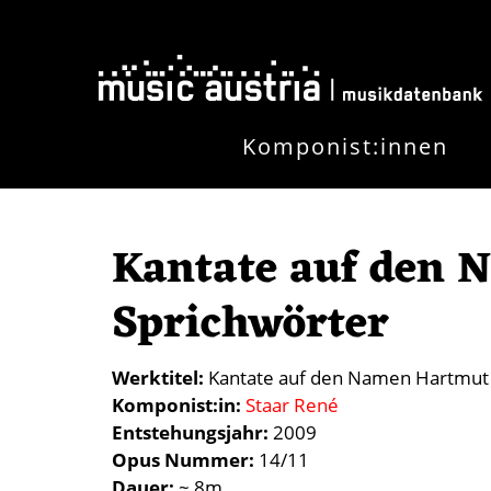
Direkt zum Inhalt
Komponist:innen
Kantate auf den 
Sprichwörter
Werktitel
Kantate auf den Namen Hartmut 
Komponist:in
Staar René
Entstehungsjahr
2009
Opus Nummer
14/11
Dauer
~ 8m