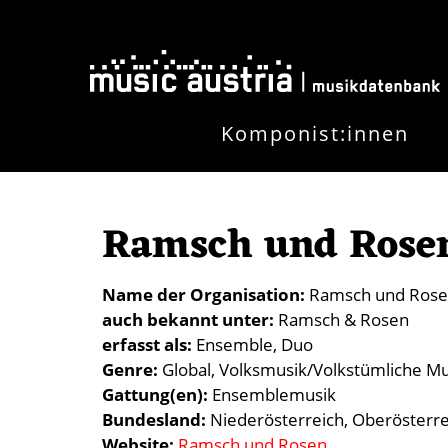
Direkt zum Inhalt
Komponist:innen
Ramsch und Rose
Name der Organisation
Ramsch und Ros
auch bekannt unter
Ramsch & Rosen
erfasst als
Ensemble
Duo
Genre
Global
Volksmusik/Volkstümliche Mu
Gattung(en)
Ensemblemusik
Bundesland
Niederösterreich
Oberösterre
Website
Ramsch und Rosen