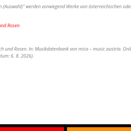
 (Auswahl)" werden vorwiegend Werke von österreichischen oder 
 und Rosen
ch und Rosen. In: Musikdatenbank von mica – music austria. Onli
tum: 6. 8. 2026).