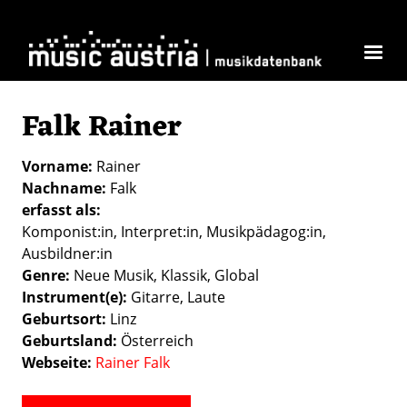
Direkt zum Inhalt
Falk Rainer
Vorname
Rainer
Nachname
Falk
erfasst als
Komponist:in
Interpret:in
Musikpädagog:in
Ausbildner:in
Genre
Neue Musik
Klassik
Global
Instrument(e)
Gitarre
Laute
Geburtsort
Linz
Geburtsland
Österreich
Webseite
Rainer Falk