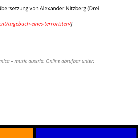
 Übersetzung von Alexander Nitzberg (Drei
t/tagebuch-eines-terroristen/
]
mica – music austria. Online abrufbar unter: