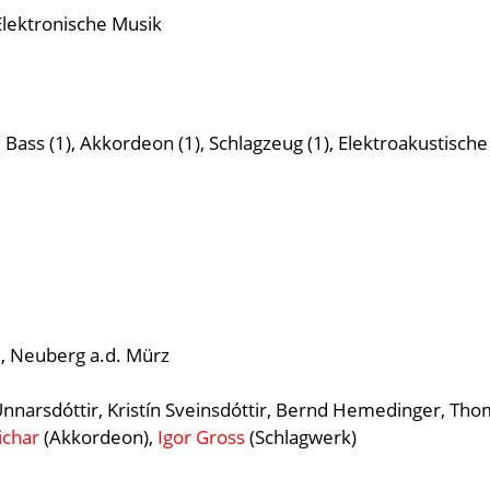
Elektronische Musik
1), Bass (1), Akkordeon (1), Schlagzeug (1), Elektroakustisch
le, Neuberg a.d. Mürz
nnarsdóttir, Kristín Sveinsdóttir, Bernd Hemedinger, Tho
ichar
(Akkordeon),
Igor Gross
(Schlagwerk)