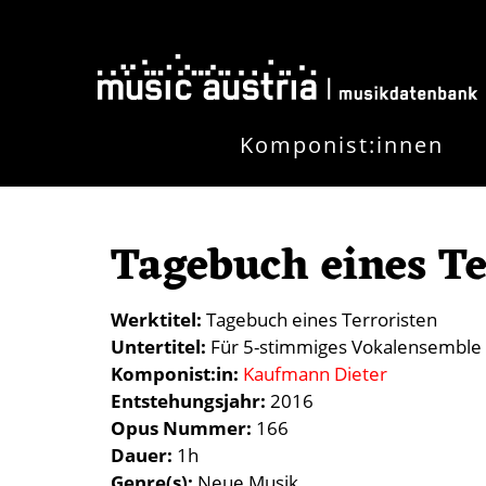
Direkt zum Inhalt
Komponist:innen
Tagebuch eines Te
Werktitel
Tagebuch eines Terroristen
Untertitel
Für 5-stimmiges Vokalensemble 
Komponist:in
Kaufmann Dieter
Entstehungsjahr
2016
Opus Nummer
166
Dauer
1h
Genre(s)
Neue Musik