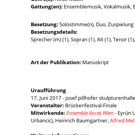
Gattung(en)
Ensemblemusik
Vokalmusik
Besetzung
Solostimme(n)
Duo
Zuspielung
Besetzungsdetails
Sprecher (m) (1), Sopran (1), Alt (1), Tenor (
Art der Publikation
Manuskript
Uraufführung
17. Juni 2017 - josef pillhofer skulpturenhal
Veranstalter:
Brückenfestival-Finale
Mitwirkende:
Ensemble Voces Wien
-
Eyrún U
Urbancic), Heinrich Baumgartner,
Alfred Mel