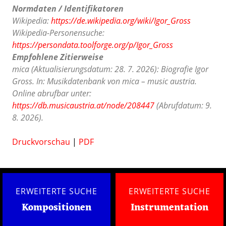
Normdaten / Identifikatoren
Wikipedia:
https://de.wikipedia.org/wiki/Igor_Gross
Wikipedia-Personensuche:
https://persondata.toolforge.org/p/Igor_Gross
Empfohlene Zitierweise
mica (Aktualisierungsdatum: 28. 7. 2026): Biografie Igor
Gross. In: Musikdatenbank von mica – music austria.
Online abrufbar unter:
https://db.musicaustria.at/node/208447
(Abrufdatum: 9.
8. 2026).
Druckvorschau
|
PDF
ERWEITERTE SUCHE
ERWEITERTE SUCHE
Kompositionen
Instrumentation