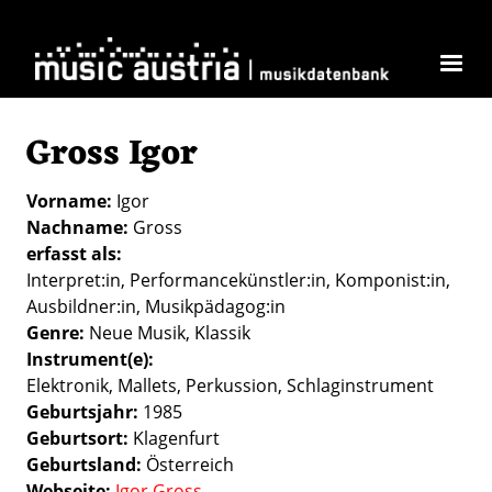
Direkt zum Inhalt
Gross Igor
Vorname
Igor
Nachname
Gross
erfasst als
Interpret:in
Performancekünstler:in
Komponist:in
Ausbildner:in
Musikpädagog:in
Genre
Neue Musik
Klassik
Instrument(e)
Elektronik
Mallets
Perkussion
Schlaginstrument
Geburtsjahr
1985
Geburtsort
Klagenfurt
Geburtsland
Österreich
Webseite
Igor Gross