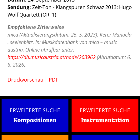
Sendung:
Zeit-Ton - Klangspuren Schwaz 2013: Hugo
Wolf Quartett (ORF1)
Empfohlene Zitierweise
mica (Aktualisierungsdatum: 25. 5. 2023): Kerer Manuela
. seelenblitz. In: Musikdatenbank von mica – music
austria. Online abrufbar unter:
https://db.musicaustria.at/node/203962
(Abrufdatum: 6.
8. 2026).
Druckvorschau
|
PDF
ERWEITERTE SUCHE
ERWEITERTE SUCHE
Kompositionen
Instrumentation