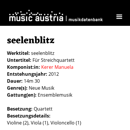
Direkt zum Inhalt
seelenblitz
Werktitel
seelenblitz
Untertitel
Für Streichquartett
Komponist:in
Kerer Manuela
Entstehungsjahr
2012
Dauer
14m 30
Genre(s)
Neue Musik
Gattung(en)
Ensemblemusik
Besetzung
Quartett
Besetzungsdetails
Violine (2), Viola (1), Violoncello (1)