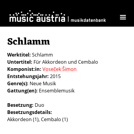
Direkt zum Inhalt
Schlamm
Werktitel
Schlamm
Untertitel
Für Akkordeon und Cembalo
Komponist:in
Voseček Šimon
Entstehungsjahr
2015
Genre(s)
Neue Musik
Gattung(en)
Ensemblemusik
Besetzung
Duo
Besetzungsdetails
Akkordeon (1), Cembalo (1)