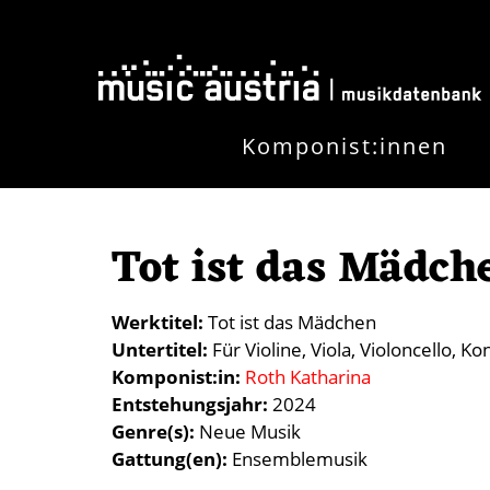
Direkt zum Inhalt
Komponist:innen
Tot ist das Mädch
Werktitel
Tot ist das Mädchen
Untertitel
Für Violine, Viola, Violoncello, K
Komponist:in
Roth Katharina
Entstehungsjahr
2024
Genre(s)
Neue Musik
Gattung(en)
Ensemblemusik