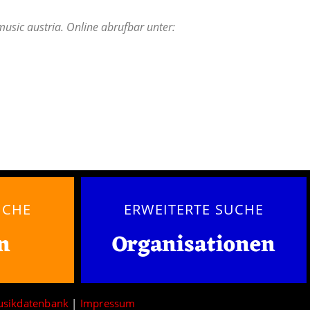
usic austria. Online abrufbar unter:
UCHE
ERWEITERTE SUCHE
n
Organisationen
usikdatenbank
|
Impressum