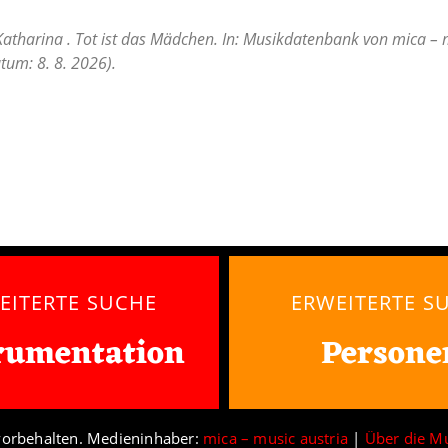
Katharina . Tot ist das Mädchen. In: Musikdatenbank von mica – m
tum: 8. 8. 2026).
EITERTE SUCHE
ERWEITERTE S
rumentation
Persone
vorbehalten. Medieninhaber:
mica – music austria
|
Über die M