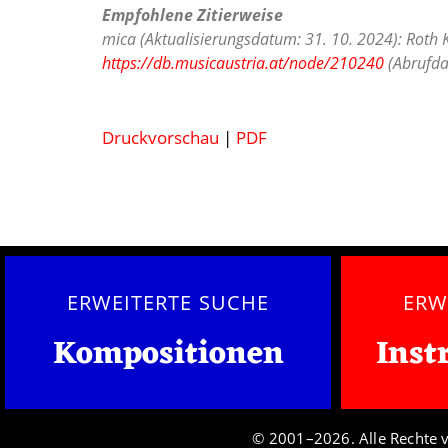
Empfohlene Zitierweise
mica (Aktualisierungsdatum: 31. 10. 2024): Roth 
https://db.musicaustria.at/node/210240
(Abrufda
Druckvorschau
|
PDF
ERWEITERTE SUCHE
ERW
Kompositionen
Inst
© 2001–2026. Alle Rechte 