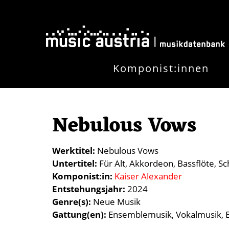
Direkt zum Inhalt
Komponist:innen
Nebulous Vows
Werktitel
Nebulous Vows
Untertitel
Für Alt, Akkordeon, Bassflöte, S
Komponist:in
Kaiser Alexander
Entstehungsjahr
2024
Genre(s)
Neue Musik
Gattung(en)
Ensemblemusik
Vokalmusik