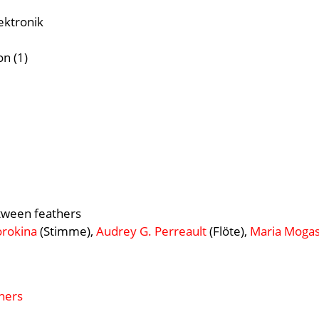
ektronik
on (1)
tween feathers
orokina
(Stimme),
Audrey G. Perreault
(Flöte),
Maria Moga
hers