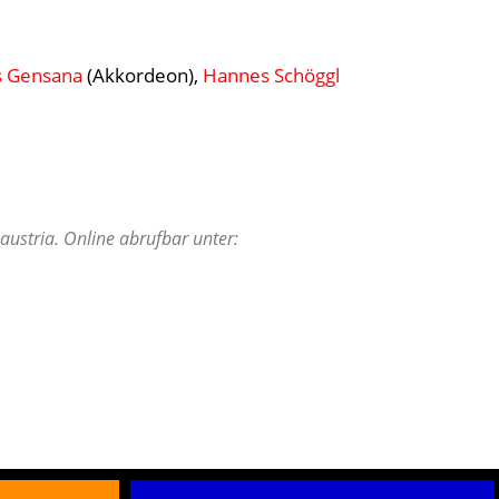
s Gensana
(Akkordeon),
Hannes Schöggl
austria. Online abrufbar unter: