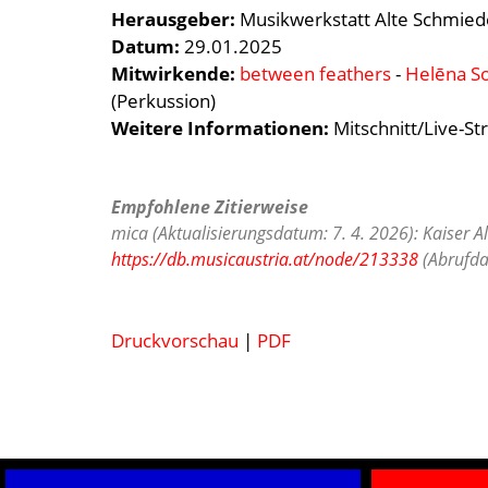
Herausgeber:
Musikwerkstatt Alte Schmied
Datum:
29.01.2025
Mitwirkende:
between feathers
-
Helēna S
(Perkussion)
Weitere Informationen:
Mitschnitt/Live-S
Empfohlene Zitierweise
mica (Aktualisierungsdatum: 7. 4. 2026): Kaiser 
https://db.musicaustria.at/node/213338
(Abrufda
Druckvorschau
|
PDF