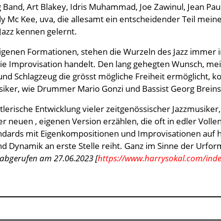
 Band, Art Blakey, Idris Muhammad, Joe Zawinul, Jean Paul
dy Mc Kee, uva, die allesamt ein entscheidender Teil mei
Jazz kennen gelernt.
 eigenen Formationen, stehen die Wurzeln des Jazz immer
reie Improvisation handelt. Den lang gehegten Wunsch, me
und Schlagzeug die grösst mögliche Freiheit ermöglicht, k
siker, wie Drummer Mario Gonzi und Bassist Georg Brein
lerische Entwicklung vieler zeitgenössischer Jazzmusiker,
er neuen , eigenen Version erzählen, die oft in edler Vol
tandards mit Eigenkompositionen und Improvisationen au
 Dynamik an erste Stelle reiht. Ganz im Sinne der Urform
 abgerufen am 27.06.2023 [
https://www.harrysokal.com/ind