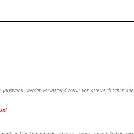
 (Auswahl)" werden vorwiegend Werke von österreichischen oder 
head
Ahead. In: Musikdatenbank von mica – music austria. Online abru