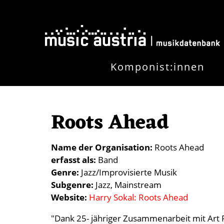
Direkt zum Inhalt
Komponist:innen
Roots Ahead
Name der Organisation
Roots Ahead
erfasst als
Band
Genre
Jazz/Improvisierte Musik
Subgenre
Jazz
Mainstream
Website
Harry Sokal: Roots Ahead
"Dank 25- jähriger Zusammenarbeit mit Art 