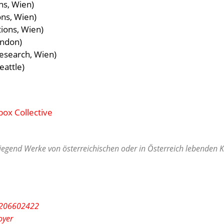
ns, Wien)
ons, Wien)
ions, Wien)
ondon)
esearch, Wien)
eattle)
ox Collective
egend Werke von österreichischen oder in Österreich lebenden Ko
/1206602422
oyer