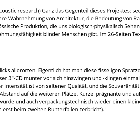
tic research) Ganz das Gegenteil dieses Projektes: sec
ihre Wahrnehmung von Architektur, die Bedeutung von Raum
össische Produktion, die uns biologisch-physikalisch Sehe
mungsfähigkeit blinder Menschen gibt. Im 26-Seiten Text
 Clicks allerorten. Eigentlich hat man diese fisseligen Spra
eser 3"-CD munter vor sich hinswingen und -klingen einmal
 Intensität ist von seltener Qualität, und die Souveräni
stand auf die weiteren Plätze. Kurze, prägnante und auf
würde und auch verpackungstechnisch wieder einen kleinen 
 erst beim zweiten Runterfallen zerbricht)."