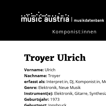
Direkt zum Inhalt
Komponist:innen
Troyer Ulrich
Vorname
Ulrich
Nachname
Troyer
erfasst als
Interpret:in
DJ
Komponist:in
Me
Genre
Elektronik
Neue Musik
Instrument(e)
Elektronik
Gitarre
Synthesi
Geburtsjahr
1973
Geburtsort
Innsbruck