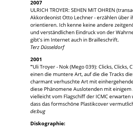
2007
ULRICH TROYER: SEHEN MIT OHREN (transacous
Akkordeonist Otto Lechner - erzählen über 
orientieren. Ich kenne keine andere zeitgen
und verständlichen Eindruck von der Wahrneh
gibt's im Internet auch in Brailleschrift.
Terz Düsseldorf
2001
"
Uli Troyer - Nok (Mego 039): Clicks, Clicks,
einen die muntere Art, auf die die Tracks di
charmant verhuschte Art mit einhergehender
diese Phänomene Auslotenden mit einigem Ab
vielleicht vom Flagschiff der ICMC erwarten 
dass das formschöne Plastikcover vermutlich
de:bug
Diskographie: