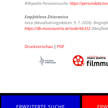
Wikipedia-Personensuche:
https://persondata.too
Empfohlene Zitierweise
mica (Aktualisierungsdatum: 9. 7. 2026): Biografi
https://db.musicaustria.at/node/66332
(Abrufdatu
Druckvorschau
|
PDF
ERWEITERTE SUCHE
ERW