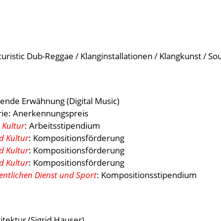
ristic Dub-Reggae / Klanginstallationen / Klangkunst / So
bende Erwähnung (Digital Music)
rie: Anerkennungspreis
 Kultur
:
Arbeitsstipendium
d Kultur
: Kompositionsförderung
d Kultur
: Kompositionsförderung
d Kultur
: Kompositionsförderung
entlichen Dienst und Sport
: Kompositionsstipendium
itektur (Sigrid Hauser)