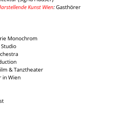
darstellende Kunst Wien
:
Gasthörer
erie Monochrom
 Studio
rchestra
duction
Film & Tanztheater
r in Wien
st