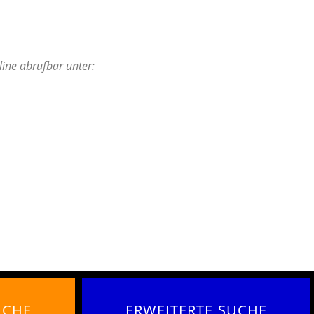
line abrufbar unter:
UCHE
ERWEITERTE SUCHE