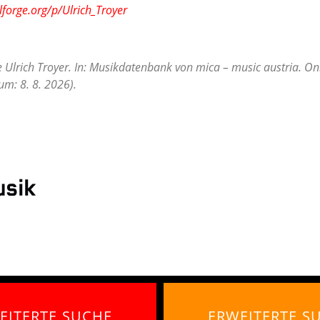
lforge.org/p/Ulrich_Troyer
e Ulrich Troyer. In: Musikdatenbank von mica – music austria. On
m: 8. 8. 2026).
EITERTE SUCHE
ERWEITERTE S