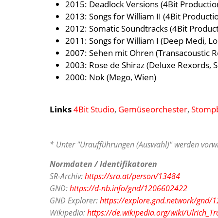
2015: Deadlock Versions (4Bit Productio
2013: Songs for William II (4Bit Producti
2012: Somatic Soundtracks (4Bit Product
2011: Songs for William I (Deep Medi, L
2007: Sehen mit Ohren (Transacoustic R
2003: Rose de Shiraz (Deluxe Rexords, S
2000: Nok (Mego, Wien)
Links
4Bit Studio
,
Gemüseorchester
,
Stompb
* Unter "Uraufführungen (Auswahl)" werden vorwi
Normdaten / Identifikatoren
SR-Archiv:
https://sra.at/person/13484
GND:
https://d-nb.info/gnd/1206602422
GND Explorer:
https://explore.gnd.network/gnd
Wikipedia:
https://de.wikipedia.org/wiki/Ulrich_Tr