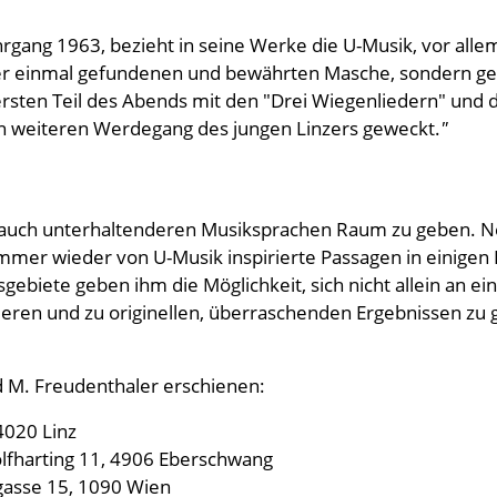
gang 1963, bezieht in seine Werke die U-Musik, vor allem 
einer einmal gefundenen und bewährten Masche, sondern 
ersten Teil des Abends mit den "Drei Wiegenliedern" und
en weiteren Werdegang des jungen Linzers geweckt.
"
ler auch unterhaltenderen Musiksprachen Raum zu geben. Ne
 immer wieder von U-Musik inspirierte Passagen in einigen
sgebiete geben ihm die Möglichkeit, sich nicht allein an e
eren und zu originellen, überraschenden Ergebnissen zu 
d M. Freudenthaler erschienen:
4020 Linz
olfharting 11, 4906 Eberschwang
ngasse 15, 1090 Wien