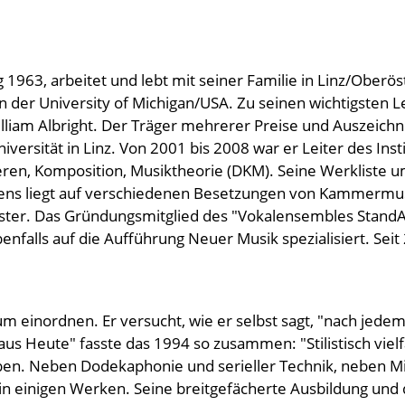
1963, arbeitet und lebt mit seiner Familie in Linz/Oberöste
n der University of Michigan/USA. Zu seinen wichtigsten L
iam Albright. Der Träger mehrerer Preise und Auszeichn
ersität in Linz. Von 2001 bis 2008 war er Leiter des Insti
rigieren, Komposition, Musiktheorie (DKM). Seine Werkliste
ffens liegt auf verschiedenen Besetzungen von Kammerm
ter. Das Gründungsmitglied des "Vokalensembles StandArt
ebenfalls auf die Aufführung Neuer Musik spezialisiert. S
um einordnen. Er versucht, wie er selbst sagt, "nach jede
 Heute" fasste das 1994 so zusammen: "Stilistisch vielfä
n. Neben Dodekaphonie und serieller Technik, neben Mini
n einigen Werken. Seine breitgefächerte Ausbildung und d