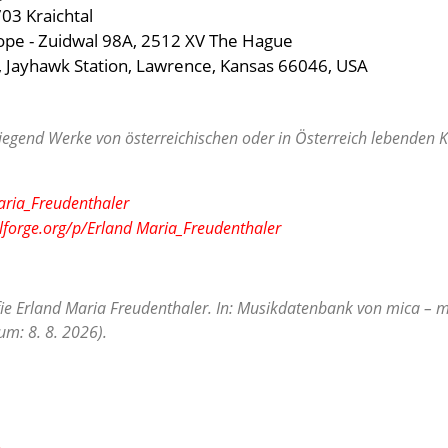
03 Kraichtal
ope - Zuidwal 98A, 2512 XV The Hague
, Jayhawk Station, Lawrence, Kansas 66046, USA
egend Werke von österreichischen oder in Österreich lebenden Ko
Maria_Freudenthaler
lforge.org/p/Erland Maria_Freudenthaler
fie Erland Maria Freudenthaler. In: Musikdatenbank von mica – mu
m: 8. 8. 2026).