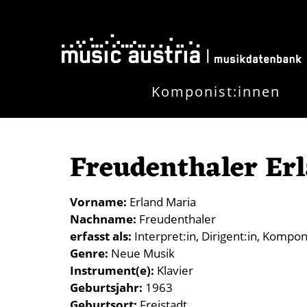
Direkt zum Inhalt
Komponist:innen
Freudenthaler Er
Vorname
Erland Maria
Nachname
Freudenthaler
erfasst als
Interpret:in
Dirigent:in
Komponi
Genre
Neue Musik
Instrument(e)
Klavier
Geburtsjahr
1963
Geburtsort
Freistadt