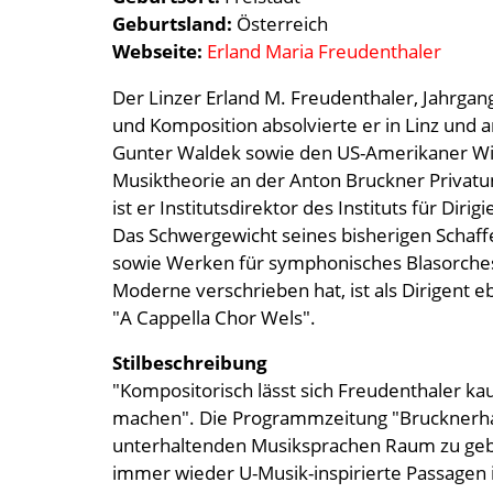
Geburtsland
Österreich
Webseite
Erland Maria Freudenthaler
Der Linzer Erland M. Freudenthaler, Jahrgang 
und Komposition absolvierte er in Linz und a
Gunter Waldek sowie den US-Amerikaner Will
Musiktheorie an der Anton Bruckner Privatuniv
ist er Institutsdirektor des Instituts für Di
Das Schwergewicht seines bisherigen Scha
sowie Werken für symphonisches Blasorches
Moderne verschrieben hat, ist als Dirigent 
"A Cappella Chor Wels".
Stilbeschreibung
"Kompositorisch lässt sich Freudenthaler ka
machen". Die Programmzeitung "Brucknerhaus
unterhaltenden Musiksprachen Raum zu gebe
immer wieder U-Musik-inspirierte Passagen i