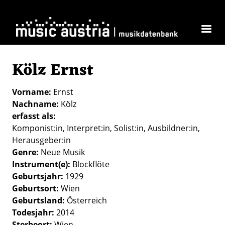
Direkt zum Inhalt
Kölz Ernst
Vorname
Ernst
Nachname
Kölz
erfasst als
Komponist:in
Interpret:in
Solist:in
Ausbildner:in
Herausgeber:in
Genre
Neue Musik
Instrument(e)
Blockflöte
Geburtsjahr
1929
Geburtsort
Wien
Geburtsland
Österreich
Todesjahr
2014
Sterbeort
Wien