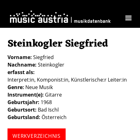
Direkt zum Inhalt
Steinkogler Siegfried
Vorname
Siegfried
Nachname
Steinkogler
erfasst als
Interpret:in
Komponist:in
Künstlerische:r Leiter:in
Genre
Neue Musik
Instrument(e)
Gitarre
Geburtsjahr
1968
Geburtsort
Bad Ischl
Geburtsland
Österreich
WERKVERZEICHNIS