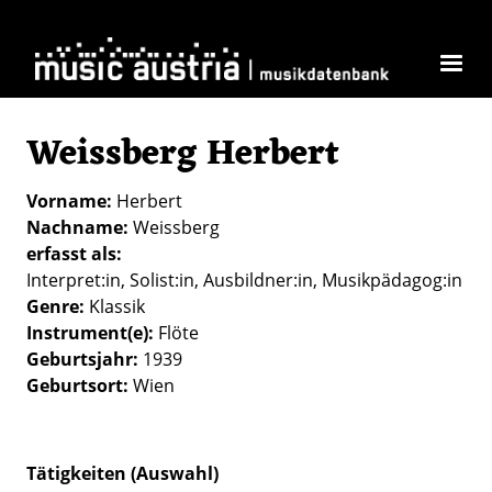
Direkt zum Inhalt
Weissberg Herbert
Vorname
Herbert
Nachname
Weissberg
erfasst als
Interpret:in
Solist:in
Ausbildner:in
Musikpädagog:in
Genre
Klassik
Instrument(e)
Flöte
Geburtsjahr
1939
Geburtsort
Wien
Tätigkeiten (Auswahl)