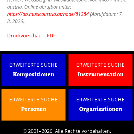
austria. Online abrufbar unter:
https://db.musicaustria.at/node/81284
(Abrufdatum: 7.
8. 2026).
Druckvorschau
|
PDF
ERWEITERTE SUCHE
ERWEITERTE SUCHE
Kompositionen
Instrumentation
ERWEITERTE SUCHE
ERWEITERTE SUCHE
Personen
Organisationen
© 2001–2026. Alle Rechte vorbehalten.