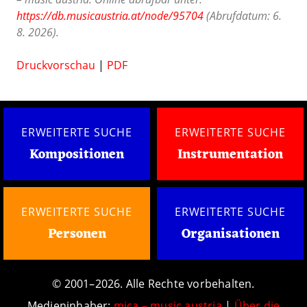
https://db.musicaustria.at/node/95704
(Abrufdatum: 6.
8. 2026).
Druckvorschau
|
PDF
ERWEITERTE SUCHE
ERWEITERTE SUCHE
Kompositionen
Instrumentation
ERWEITERTE SUCHE
ERWEITERTE SUCHE
Personen
Organisationen
© 2001–2026. Alle Rechte vorbehalten.
Medieninhaber:
mica – music austria
|
Über die