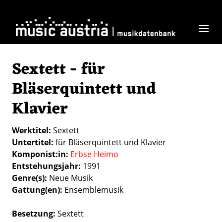
Direkt zum Inhalt
Sextett - für
Bläserquintett und
Klavier
Werktitel
Sextett
Untertitel
für Bläserquintett und Klavier
Komponist:in
Erbse Heimo
Entstehungsjahr
1991
Genre(s)
Neue Musik
Gattung(en)
Ensemblemusik
Besetzung
Sextett